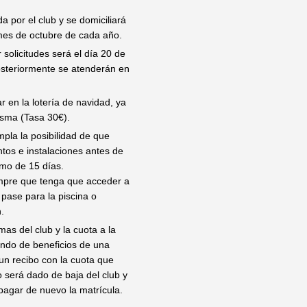
da por el club y se domiciliará
 mes de octubre de cada año.
 solicitudes será el día 20 de
osteriormente se atenderán en
r en la lotería de navidad, ya
isma (Tasa 30€).
pla la posibilidad de que
tos e instalaciones antes de
imo de 15 días.
empre que tenga que acceder a
pase para la piscina o
.
mas del club y la cuota a la
tando de beneficios de una
 un recibo con la cuota que
io será dado de baja del club y
 pagar de nuevo la matrícula.