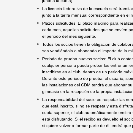
junto a la cuota).
La licencia federativa de la escuela será tramita
junto a la tarifa mensual correspondiente en el
Plazos solicitudes: El plazo máximo para realizar
cada mes, aquellas solicitudes que se envíen p
el periodo del mes siguiente.
Todos los socios tienen la obligación de colabora
sea vendiéndola o abonando el importe de la m
Periodo de prueba nuevos socios: El club contem
cualquier persona pueda probar los entrenamien
inscribirse en el club, dentro de un periodo máx
Durante este periodo de prueba, el usuario, si
las instalaciones del CDM tendrá que abonar su 
gimnasio en la recepción de la propia instalación
La responsabilidad del socio es respetar las nor
que está inscrito, si no se respeta y esta disfru
cuota superior, el club automáticamente emitirá
está disfrutando. Si el recibo es devuelto el soc
si quiere volver a formar parte de él tendrá que