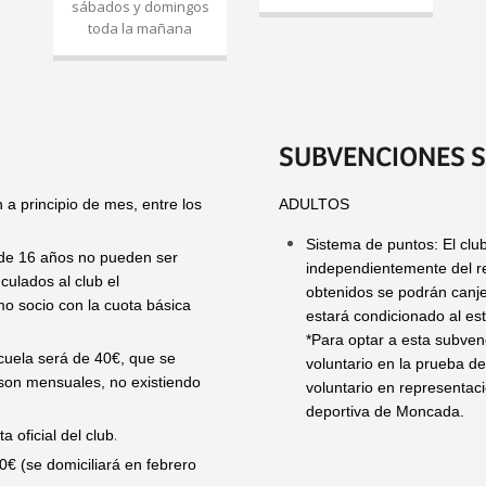
sábados y domingos
toda la mañana
SUBVENCIONES 
a principio de mes, entre los
ADULTOS
Sistema de puntos: El club
 de 16 años no pueden ser
independientemente del res
culados al club el
obtenidos se podrán canje
mo socio con la cuota básica
estará condicionado al est
*Para optar a esta subvenc
cuela será de 40€, que se
voluntario en la prueba de
 son mensuales, no existiendo
voluntario en representaci
deportiva de Moncada.
.
 oficial del club
€ (se domiciliará en febrero