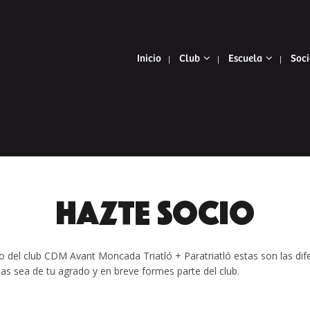
Inicio
Club
Escuela
Soci
HAZTE SOCIO
io del club CDM Avant Moncada Triatló + Paratriatló estas son las d
las sea de tu agrado y en breve formes parte del club.